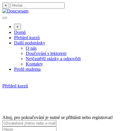
Přejít
+
k
obsahu
+
Domů
Přehled kurzů
Další podstránky
O nás
Doučování s lektorem
Nejčastější otázky a odpovědi
Kontakty
Profil studenta
Přehled kurzů
Ahoj, pro pokračování je nutné se přihlásit nebo registrovat!