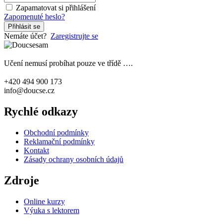
Zapamatovat si přihlášení
Zapomenuté heslo?
Přihlásit se
Nemáte účet?
Zaregistrujte se
Učení nemusí probíhat pouze ve třídě ….
+420 494 900 173
info@doucse.cz
Rychlé odkazy
Obchodní podmínky
Reklamační podmínky
Kontakt
Zásady ochrany osobních údajů
Zdroje
Online kurzy
Výuka s lektorem