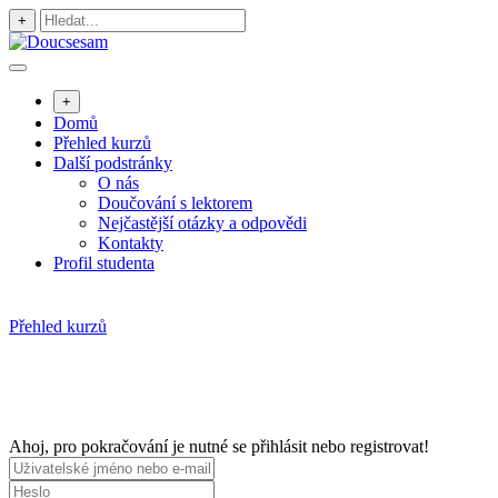
Přejít
+
k
obsahu
+
Domů
Přehled kurzů
Další podstránky
O nás
Doučování s lektorem
Nejčastější otázky a odpovědi
Kontakty
Profil studenta
Přehled kurzů
Ahoj, pro pokračování je nutné se přihlásit nebo registrovat!