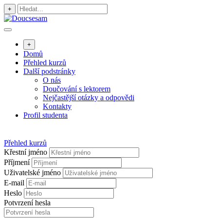
Přejít
+
k
obsahu
+
Domů
Přehled kurzů
Další podstránky
O nás
Doučování s lektorem
Nejčastější otázky a odpovědi
Kontakty
Profil studenta
Přehled kurzů
Křestní jméno
Příjmení
Uživatelské jméno
E-mail
Heslo
Potvrzení hesla