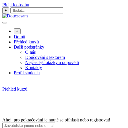
Přejít k obsahu
+
+
Domů
Přehled kurzů
Další podstránky
O nás
Doučování s lektorem
Nejčastější otázky a odpovědi
Kontakty
Profil studenta
Přehled kurzů
Ahoj, pro pokračování je nutné se přihlásit nebo registrovat!