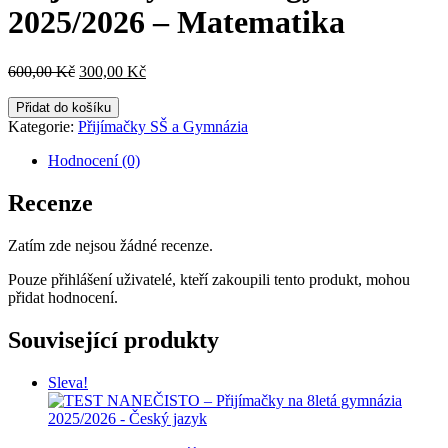
2025/2026 – Matematika
Původní
Aktuální
600,00
Kč
300,00
Kč
cena
cena
TEST
byla:
je:
Přidat do košíku
NANEČISTO
600,00 Kč.
300,00 Kč.
Kategorie:
Přijímačky SŠ a Gymnázia
2
–
Hodnocení (0)
Přijímačky
na
Recenze
8letá
gymnázia
Zatím zde nejsou žádné recenze.
2025/2026
-
Pouze přihlášení uživatelé, kteří zakoupili tento produkt, mohou
Matematika
přidat hodnocení.
množství
Související produkty
Sleva!