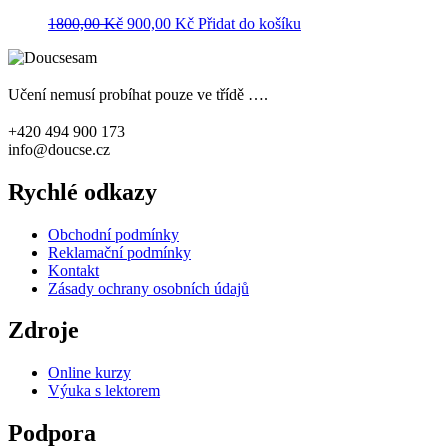
Původní
Aktuální
1800,00
Kč
900,00
Kč
Přidat do košíku
cena
cena
byla:
je:
1800,00 Kč.
900,00 Kč.
Učení nemusí probíhat pouze ve třídě ….
+420 494 900 173
info@doucse.cz
Rychlé odkazy
Obchodní podmínky
Reklamační podmínky
Kontakt
Zásady ochrany osobních údajů
Zdroje
Online kurzy
Výuka s lektorem
Podpora