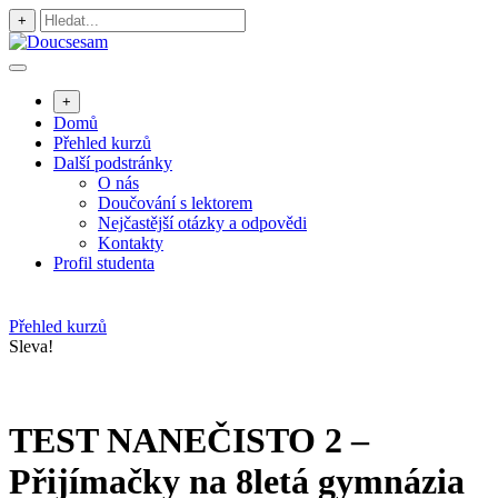
Přejít
+
k
obsahu
+
Domů
Přehled kurzů
Další podstránky
O nás
Doučování s lektorem
Nejčastější otázky a odpovědi
Kontakty
Profil studenta
Přehled kurzů
Sleva!
TEST NANEČISTO 2 –
Přijímačky na 8letá gymnázia