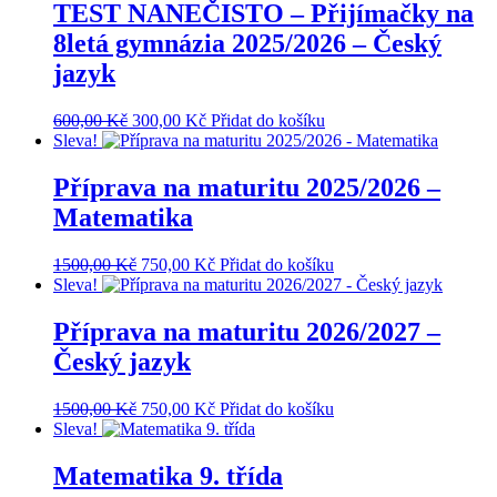
TEST NANEČISTO – Přijímačky na
8letá gymnázia 2025/2026 – Český
jazyk
Původní
Aktuální
600,00
Kč
300,00
Kč
Přidat do košíku
cena
cena
Sleva!
byla:
je:
600,00 Kč.
300,00 Kč.
Příprava na maturitu 2025/2026 –
Matematika
Původní
Aktuální
1500,00
Kč
750,00
Kč
Přidat do košíku
cena
cena
Sleva!
byla:
je:
1500,00 Kč.
750,00 Kč.
Příprava na maturitu 2026/2027 –
Český jazyk
Původní
Aktuální
1500,00
Kč
750,00
Kč
Přidat do košíku
cena
cena
Sleva!
byla:
je:
1500,00 Kč.
750,00 Kč.
Matematika 9. třída