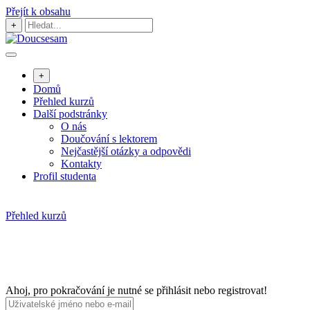
Přejít k obsahu
+
+
Domů
Přehled kurzů
Další podstránky
O nás
Doučování s lektorem
Nejčastější otázky a odpovědi
Kontakty
Profil studenta
Přehled kurzů
Ahoj, pro pokračování je nutné se přihlásit nebo registrovat!