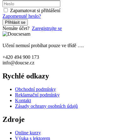
Zapamatovat si přihlášení
Zapomenuté heslo?
Přihlásit se
Nemáte účet?
Zaregistrujte se
Učení nemusí probíhat pouze ve třídě ….
+420 494 900 173
info@doucse.cz
Rychlé odkazy
Obchodní podmínky
Reklamační podmínky
Kontakt
Zásady ochrany osobních údajů
Zdroje
Online kurzy
Výuka s lektorem