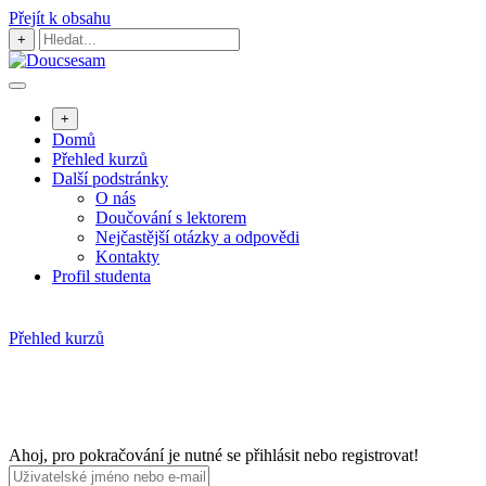
Přejít k obsahu
+
+
Domů
Přehled kurzů
Další podstránky
O nás
Doučování s lektorem
Nejčastější otázky a odpovědi
Kontakty
Profil studenta
Přehled kurzů
Ahoj, pro pokračování je nutné se přihlásit nebo registrovat!