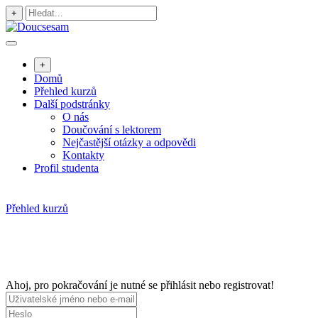
Přejít
+
k
obsahu
+
Domů
Přehled kurzů
Další podstránky
O nás
Doučování s lektorem
Nejčastější otázky a odpovědi
Kontakty
Profil studenta
Přehled kurzů
Ahoj, pro pokračování je nutné se přihlásit nebo registrovat!