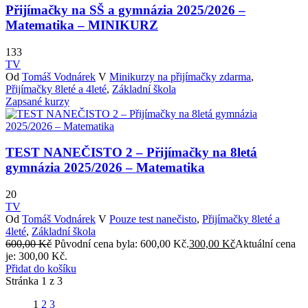
Přijímačky na SŠ a gymnázia 2025/2026 –
Matematika – MINIKURZ
133
TV
Od
Tomáš Vodnárek
V
Minikurzy na přijímačky zdarma
,
Přijímačky 8leté a 4leté
,
Základní škola
Zapsané kurzy
TEST NANEČISTO 2 – Přijímačky na 8letá
gymnázia 2025/2026 – Matematika
20
TV
Od
Tomáš Vodnárek
V
Pouze test nanečisto
,
Přijímačky 8leté a
4leté
,
Základní škola
600,00
Kč
Původní cena byla: 600,00 Kč.
300,00
Kč
Aktuální cena
je: 300,00 Kč.
Přidat do košíku
Stránka
1
z
3
1
2
3