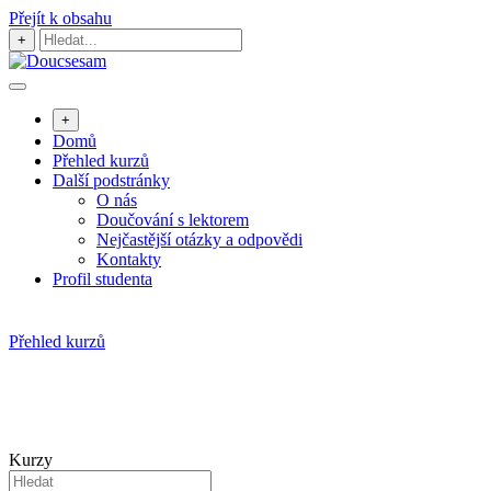
Přejít k obsahu
+
+
Domů
Přehled kurzů
Další podstránky
O nás
Doučování s lektorem
Nejčastější otázky a odpovědi
Kontakty
Profil studenta
Přehled kurzů
Kurzy