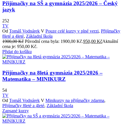
Přijímačky na SŠ a gymnázia 2025/2026 – Český
jazyk
252
TV
Od
Tomáš Vodnárek
V
Pouze celé kurzy v plné verzi
,
Přijímačky
8leté a 4leté
,
Základní škola
1900,00
Kč
Původní cena byla: 1900,00 Kč.
950,00
Kč
Aktuální
cena je: 950,00 Kč.
Přidat do košíku
Přijímačky na 8letá gymnázia 2025/2026 –
Matematika – MINIKURZ
54
TV
Od
Tomáš Vodnárek
V
Minikurzy na přijímačky zdarma
,
Přijímačky 8leté a 4leté
,
Základní škola
Zapsané kurzy